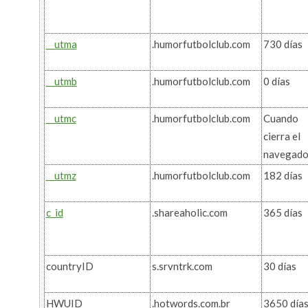
__utma
.humorfutbolclub.com
730 días
__utmb
.humorfutbolclub.com
0 días
__utmc
.humorfutbolclub.com
Cuando
cierra el
navegado
__utmz
.humorfutbolclub.com
182 días
c_id
.shareaholic.com
365 días
countryID
s.srvntrk.com
30 días
HWUID
.hotwords.com.br
3650 día