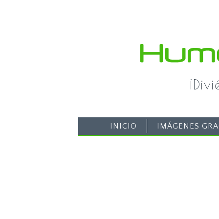
¡Div
INICIO
IMÁGENES GRA