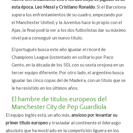
esta época
,
Leo Messi y Cristiano Ronaldo
. Si el Barcelona
supera los enfrentamientos de su cuadro, empezando por
el Manchester United, y la Juventus hace lo propio con el
Ajax, la final podría ver a los dos futbolistas dar su máximo
nivel para conseguir un nuevo título.
El portugués busca este año igualar el récord de
Champions League (ostentado en solitario por Paco
Gento, en la década de los 50), con su sexta orejona en un
tercer equipo diferente. Por otro lado, el argentino busca
igualar las cinco copas del de Madeira, con un título que se
le ha resistido en los últimos años.
El hambre de títulos europeos del
Manchester City de Pep Guardiola
El equipo inglés está, un año más,
ansioso por levantar su
primer título europeo
y trasladar al continente el liderazgo
absoluto que ha mostrado en la competición liguera en los