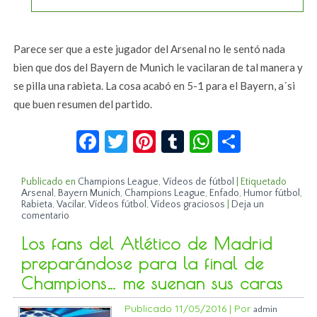
Parece ser que a este jugador del Arsenal no le sentó nada
bien que dos del Bayern de Munich le vacilaran de tal manera y
se pilla una rabieta. La cosa acabó en 5-1 para el Bayern, a´si
que buen resumen del partido.
Facebook
Twitter
Pinterest
Tumblr
WhatsApp
Compar
Publicado en
Champions League
,
Vídeos de fútbol
|
Etiquetado
Arsenal
,
Bayern Munich
,
Champions League
,
Enfado
,
Humor fútbol
,
Rabieta
,
Vacilar
,
Vídeos fútbol
,
Vídeos graciosos
|
Deja un
comentario
Los fans del Atlético de Madrid
preparándose para la final de
Champions… me suenan sus caras
Publicado
11/05/2016
|
Por
admin