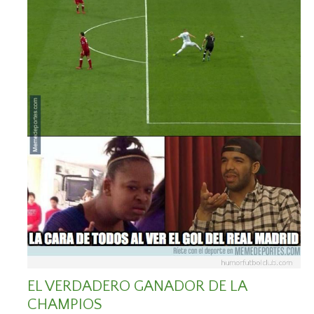
EL VERDADERO GANADOR DE LA
CHAMPIOS