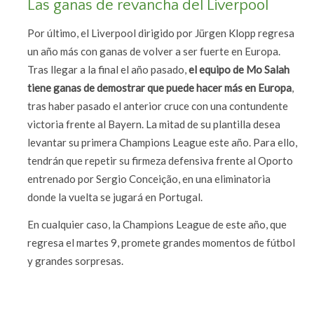
Las ganas de revancha del Liverpool
Por último, el Liverpool dirigido por Jürgen Klopp regresa
un año más con ganas de volver a ser fuerte en Europa.
Tras llegar a la final el año pasado,
el equipo de Mo Salah
tiene ganas de demostrar que puede hacer más en Europa
,
tras haber pasado el anterior cruce con una contundente
victoria frente al Bayern. La mitad de su plantilla desea
levantar su primera Champions League este año. Para ello,
tendrán que repetir su firmeza defensiva frente al Oporto
entrenado por Sergio Conceição, en una eliminatoria
donde la vuelta se jugará en Portugal.
En cualquier caso, la Champions League de este año, que
regresa el martes 9, promete grandes momentos de fútbol
y grandes sorpresas.