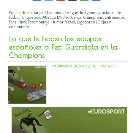
Publicado en
Barça
,
Champions League
,
Imágenes graciosas de
fútbol
|
Etiquetado
Atlético Madrid
,
Barça
,
Champions
,
Entrenador
,
Fans
,
Final
,
Fotomontaje
,
Humor fútbol
,
Jugadores
|
Deja un
comentario
Lo que le hacen los equipos
españoles a Pep Guardiola en la
Champions
Publicado
06/05/2016
|
Por
admin