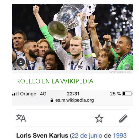
TROLLEO EN LA WIKIPEDIA