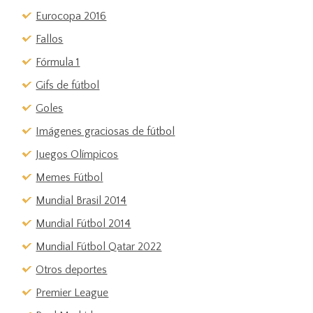
Eurocopa 2016
Fallos
Fórmula 1
Gifs de fútbol
Goles
Imágenes graciosas de fútbol
Juegos Olímpicos
Memes Fútbol
Mundial Brasil 2014
Mundial Fútbol 2014
Mundial Fútbol Qatar 2022
Otros deportes
Premier League