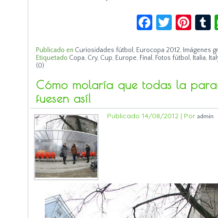
Facebook
Twitte
Pin
Publicado en
Curiosidades fútbol
,
Eurocopa 2012
,
Imágenes gr
Etiquetado
Copa
,
Cry
,
Cup
,
Europe
,
Final
,
Fotos fútbol
,
Italia
,
Ital
(0)
Cómo molaría que todas la para
fuesen así!
Publicado
14/08/2012
|
Por
admin