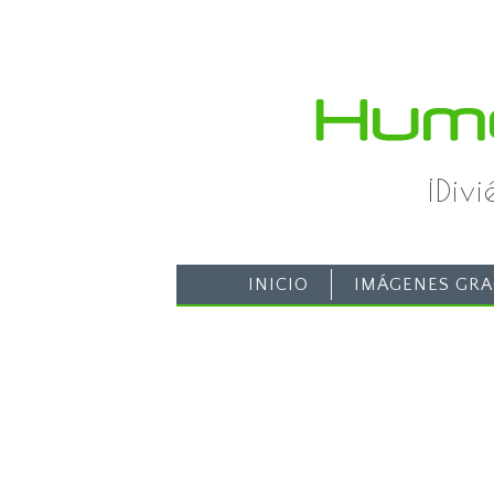
¡Div
INICIO
IMÁGENES GRA