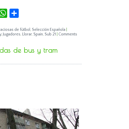
r
terest
Tumblr
WhatsApp
Compartir
aciosas de fútbol
,
Selección Española
|
y
,
Jugadores
,
Llorar
,
Spain
,
Sub 21
|
Comments
das de bus y tram