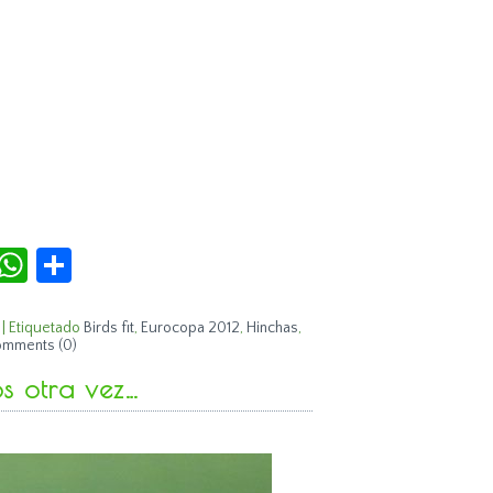
r
terest
Tumblr
WhatsApp
Compartir
|
Etiquetado
Birds fit
,
Eurocopa 2012
,
Hinchas
,
mments (0)
os otra vez…