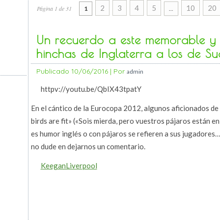
2
3
4
5
10
20
Página 1 de 31
1
...
Un recuerdo a este memorable y 
hinchas de Inglaterra a los de Su
Publicado
10/06/2016
|
Por
admin
httpv://youtu.be/QbIX43tpatY
En el cántico de la Eurocopa 2012, algunos aficionados de 
birds are fit» («Sois mierda, pero vuestros pájaros están e
es humor inglés o con pájaros se refieren a sus jugadores… 
no dude en dejarnos un comentario.
KeeganLiverpool