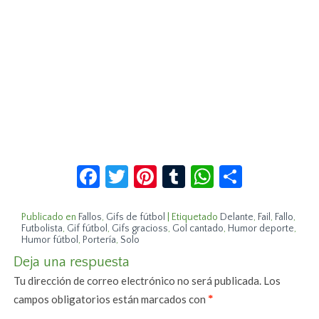
Facebook
Twitter
Pinterest
Tumblr
WhatsApp
Compar
Publicado en
Fallos
,
Gifs de fútbol
|
Etiquetado
Delante
,
Fail
,
Fallo
,
Futbolista
,
Gif fútbol
,
Gifs gracioss
,
Gol cantado
,
Humor deporte
,
Humor fútbol
,
Portería
,
Solo
Deja una respuesta
Tu dirección de correo electrónico no será publicada.
Los
campos obligatorios están marcados con
*