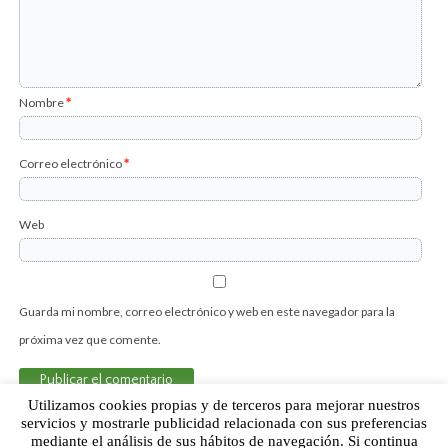
Nombre
*
Correo electrónico
*
Web
Guarda mi nombre, correo electrónico y web en este navegador para la
próxima vez que comente.
Utilizamos cookies propias y de terceros para mejorar nuestros
servicios y mostrarle publicidad relacionada con sus preferencias
mediante el análisis de sus hábitos de navegación. Si continua
Sobre Humor Fútbol Club | Aviso legal |
Contacto