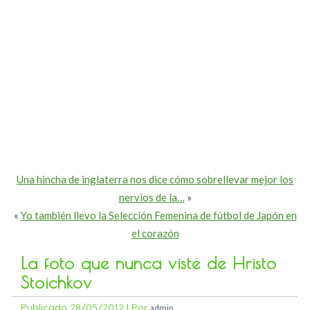
Una hincha de inglaterra nos dice cómo sobrellevar mejor los
nervios de la…
»
«
Yo también llevo la Selección Femenina de fútbol de Japón en
el corazón
La foto que nunca viste de Hristo
Stoichkov
Publicado
28/05/2012
|
Por
admin