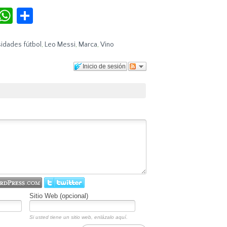
r
terest
Tumblr
WhatsApp
Compartir
idades fútbol
,
Leo Messi
,
Marca
,
Vino
Inicio de sesión
Sitio Web (opcional)
Si usted tiene un sitio web, enlázalo aquí.