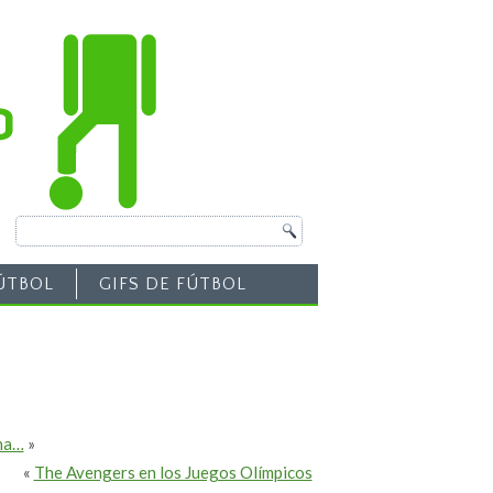
ÚTBOL
GIFS DE FÚTBOL
ina…
»
«
The Avengers en los Juegos Olímpicos