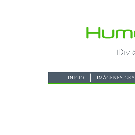
¡Div
INICIO
IMÁGENES GRA