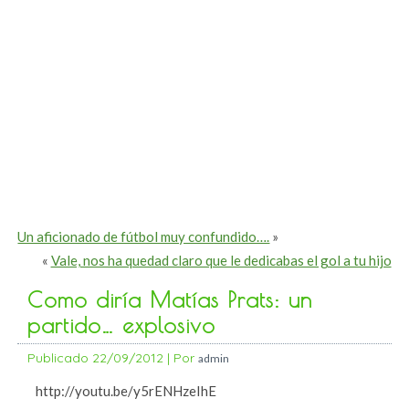
Un aficionado de fútbol muy confundido….
»
«
Vale, nos ha quedad claro que le dedicabas el gol a tu hijo
Como diría Matías Prats: un
partido… explosivo
Publicado
22/09/2012
|
Por
admin
http://youtu.be/y5rENHzeIhE