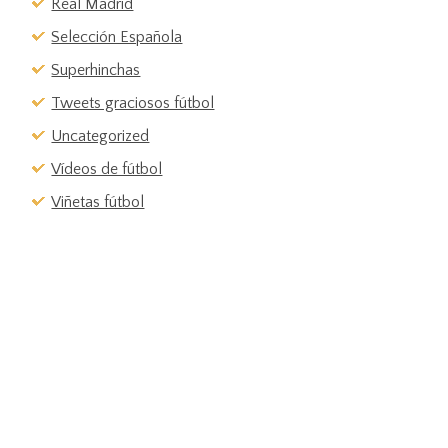
Real Madrid
Selección Española
Superhinchas
Tweets graciosos fútbol
Uncategorized
Vídeos de fútbol
Viñetas fútbol