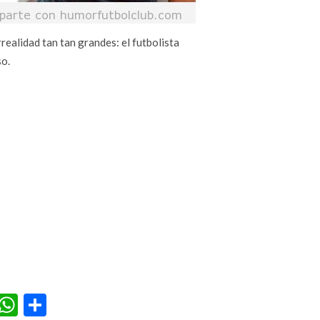
realidad tan tan grandes: el futbolista
o.
r
terest
Tumblr
WhatsApp
Compartir