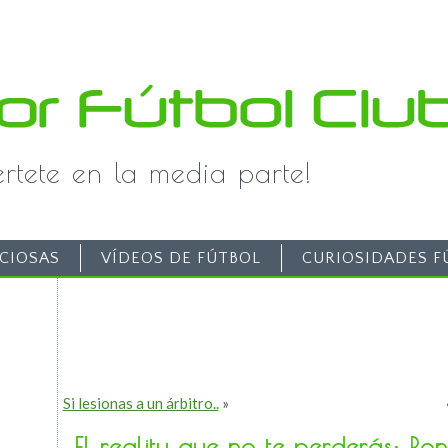
iértete en la media parte!
CIOSAS
VÍDEOS DE FÚTBOL
CURIOSIDADES F
Si lesionas a un árbitro..
»
El reality que no te perderás: Ro