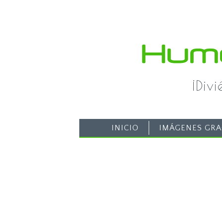
¡Div
INICIO
IMÁGENES GRA