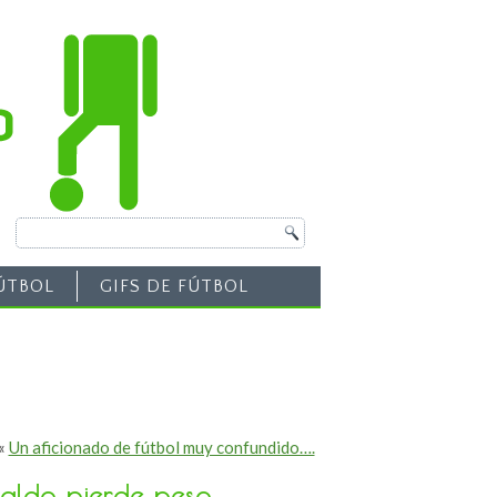
ÚTBOL
GIFS DE FÚTBOL
«
Un aficionado de fútbol muy confundido….
naldo pierde peso