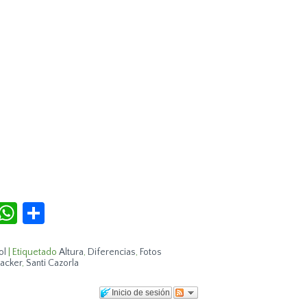
r
terest
Tumblr
WhatsApp
Compartir
ol
|
Etiquetado
Altura
,
Diferencias
,
Fotos
acker
,
Santi Cazorla
Inicio de sesión