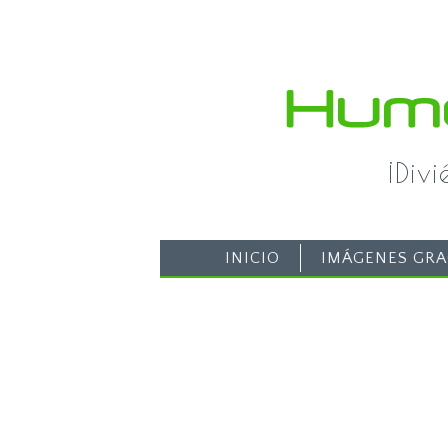
¡Div
INICIO
IMÁGENES GRA