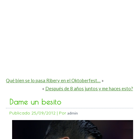
Qué bien se lo pasa Ribery en el Oktoberfest…
»
«
Después de 8 años juntos y me haces esto?
Dame un besito
Publicado
25/09/2012
|
Por
admin