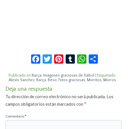
Facebook
Twitter
Pinterest
Tumblr
WhatsApp
Compar
Publicado en
Barça
,
Imágenes graciosas de fútbol
|
Etiquetado
Alexis Sanchez
,
Barça
,
Beso
,
Fotos graciosas
,
Morritos
,
Morros
Deja una respuesta
Tu dirección de correo electrónico no será publicada.
Los
campos obligatorios están marcados con
*
Comentario
*