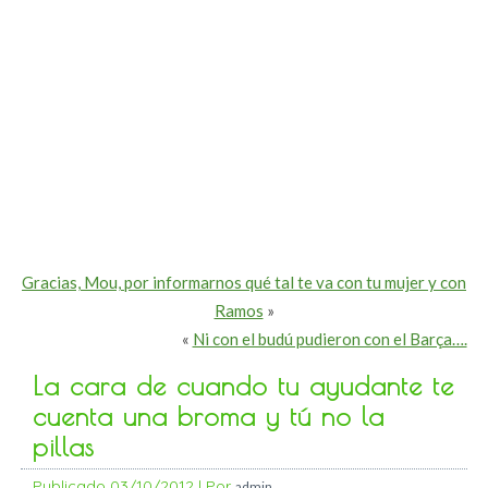
Gracias, Mou, por informarnos qué tal te va con tu mujer y con
Ramos
»
«
Ni con el budú pudieron con el Barça….
La cara de cuando tu ayudante te
cuenta una broma y tú no la
pillas
Publicado
03/10/2012
|
Por
admin