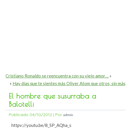
Cristiano Ronaldo se reencuentra con su viejo amor…
»
«
Hay días que te sientes más Oliver Atom que otros, sin más
El hombre que susurraba a
Balotelli
Publicado
04/10/2012
|
Por
admin
httpv://youtu.be/8_SP_AQha_s