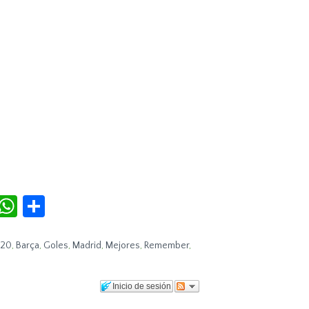
r
terest
Tumblr
WhatsApp
Compartir
20
,
Barça
,
Goles
,
Madrid
,
Mejores
,
Remember
,
Inicio de sesión