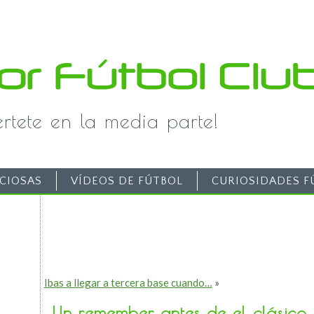
iértete en la media parte!
CIOSAS
VÍDEOS DE FÚTBOL
CURIOSIDADES F
Ibas a llegar a tercera base cuando…
»
Un remember antes de el clásic