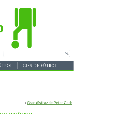
ÚTBOL
GIFS DE FÚTBOL
«
Gran disfraz de Peter Cech
o de mañana