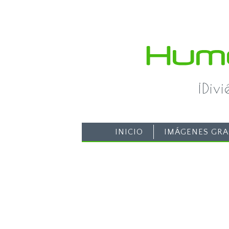
¡Div
INICIO
IMÁGENES GRA