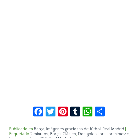
Facebook
Twitter
Pinterest
Tumblr
WhatsApp
Compar
Publicado en
Barça
,
Imágenes graciosas de fútbol
,
Real Madrid
|
Etiquetado
2 minutos
,
Barça
,
Clásico
,
Dos goles
,
Ibra
,
Ibrahimovic
,