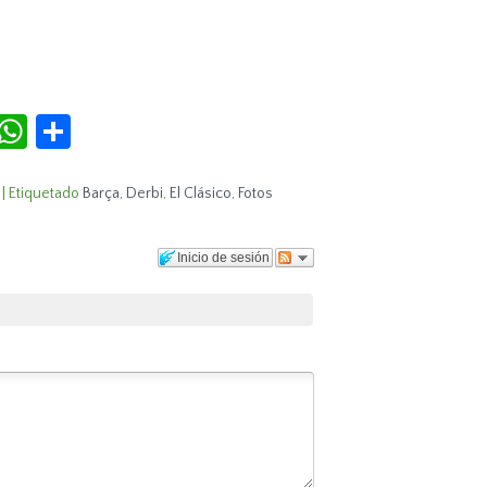
r
terest
Tumblr
WhatsApp
Compartir
|
Etiquetado
Barça
,
Derbi
,
El Clásico
,
Fotos
Inicio de sesión