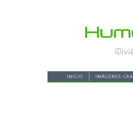
¡Div
INICIO
IMÁGENES GRA