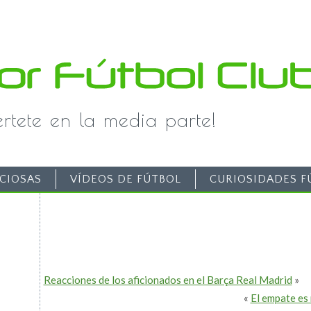
iértete en la media parte!
CIOSAS
VÍDEOS DE FÚTBOL
CURIOSIDADES F
Reacciones de los aficionados en el Barça Real Madrid
»
«
El empate es