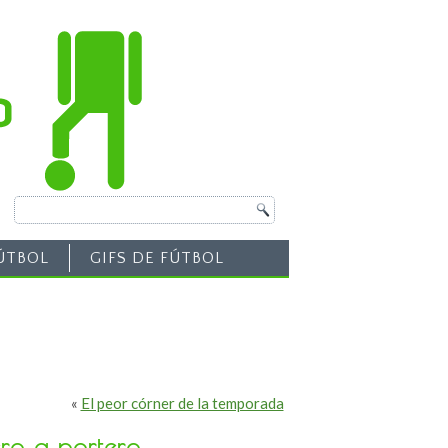
ÚTBOL
GIFS DE FÚTBOL
«
El peor córner de la temporada
ero a portero