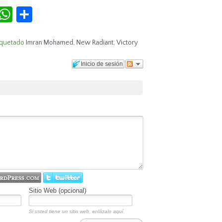
r
terest
Tumblr
WhatsApp
Compartir
iquetado
Imran Mohamed
,
New Radiant
,
Victory
Inicio de sesión
Sitio Web (opcional)
Si usted tiene un sitio web, enlázalo aquí.