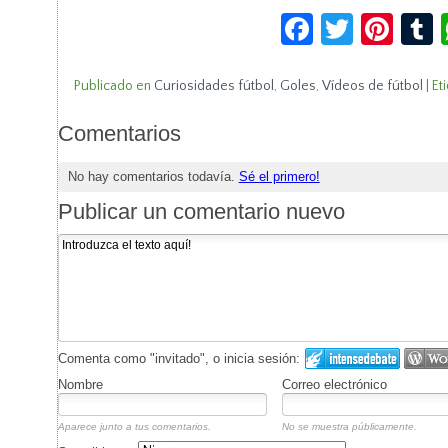
Facebook
Twitte
Pin
Publicado en
Curiosidades fútbol
,
Goles
,
Vídeos de fútbol
|
Et
Comentarios
No hay comentarios todavía.
Sé el primero!
Publicar un comentario nuevo
Comenta como "invitado", o inicia sesión:
Nombre
Correo electrónico
Aparece junto a tus comentarios.
No se muestra públicamente.