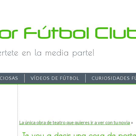
iértete en la media parte!
CIOSAS
VÍDEOS DE FÚTBOL
CURIOSIDADES F
La única obra de teatro que quieres ir a ver con tu novia
»
Te voy a decir una cosa de port