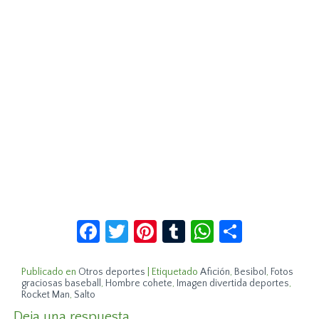
Facebook
Twitter
Pinterest
Tumblr
WhatsApp
Compar
Publicado en
Otros deportes
|
Etiquetado
Afición
,
Besibol
,
Fotos
graciosas baseball
,
Hombre cohete
,
Imagen divertida deportes
,
Rocket Man
,
Salto
Deja una respuesta