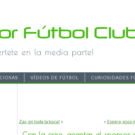
iértete en la media parte!
CIOSAS
VÍDEOS DE FÚTBOL
CURIOSIDADES F
Zas, en toda la boca!
»
«
Espera, esos 
Con la crisis, aceptas el sponsor