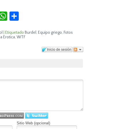
r
terest
Tumblr
WhatsApp
Compartir
ol
|
Etiquetado
Burdel
,
Equipo griego
,
Fotos
la Erotica
,
WTF
Inicio de sesión
Sitio Web (opcional)