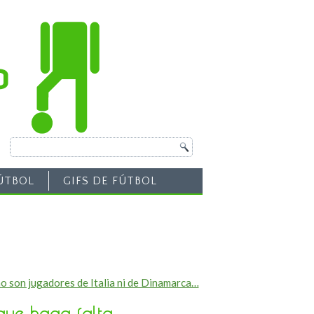
ÚTBOL
GIFS DE FÚTBOL
no son jugadores de Italia ni de Dinamarca…
 que haga falta