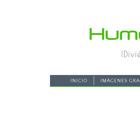
¡Div
INICIO
IMÁGENES GRA