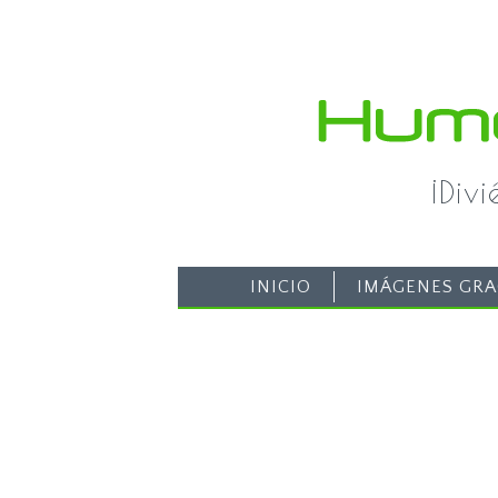
¡Div
INICIO
IMÁGENES GRA