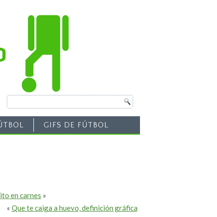
ÚTBOL
GIFS DE FÚTBOL
ito en carnes
»
«
Que te caiga a huevo, definición gráfica