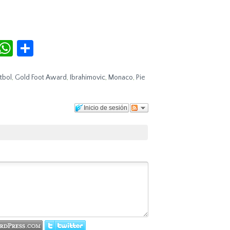
r
terest
Tumblr
WhatsApp
Compartir
tbol
,
Gold Foot Award
,
Ibrahimovic
,
Monaco
,
Pie
Inicio de sesión