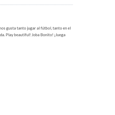
s gusta tanto jugar al fútbol, tanto en el
da. Play beautiful! Joba Bonito! ¡Juega