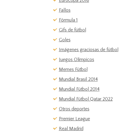
Eurocopa 2016
Fallos
Fórmula 1
Gifs de fútbol
Goles
Imágenes graciosas de fútbol
Juegos Olímpicos
Memes Fútbol
Mundial Brasil 2014
Mundial Fútbol 2014
Mundial Fútbol Qatar 2022
Otros deportes
Premier League
Real Madrid