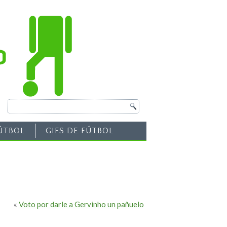
ÚTBOL
GIFS DE FÚTBOL
«
Voto por darle a Gervinho un pañuelo