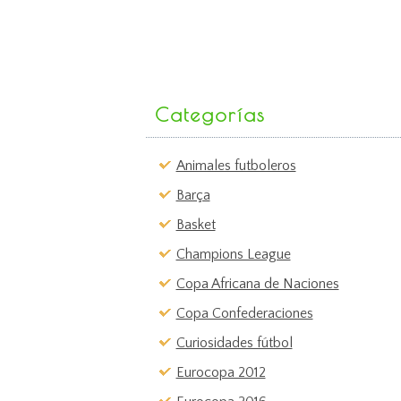
Categorías
Animales futboleros
Barça
Basket
Champions League
Copa Africana de Naciones
Copa Confederaciones
Curiosidades fútbol
Eurocopa 2012