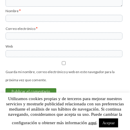
Nombre
*
Correo electrónico
*
Web
Guarda mi nombre, correo electrónico y web en este navegador para la
próxima vez que comente.
Utilizamos cookies propias y de terceros para mejorar nuestros
servicios y mostrarle publicidad relacionada con sus preferencias
mediante el análisis de sus hábitos de navegación. Si continua
Sobre Humor Fútbol Club | Aviso legal |
Contacto
navegando, consideramos que acepta su uso. Puede cambiar la
configuración u obtener más información
aquí
.
Aceptar
Humor Fútbol Club © 2015. Todos los derechos reservados