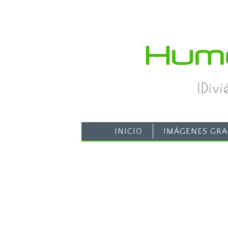
¡Div
INICIO
IMÁGENES GRA