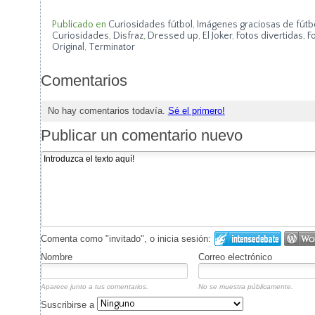
Publicado en
Curiosidades fútbol
,
Imágenes graciosas de fútb
Curiosidades
,
Disfraz
,
Dressed up
,
El Joker
,
Fotos divertidas
,
F
Original
,
Terminator
Comentarios
No hay comentarios todavía.
Sé el primero!
Publicar un comentario nuevo
Comenta como "invitado", o inicia sesión:
Nombre
Correo electrónico
Aparece junto a tus comentarios.
No se muestra públicamente.
Suscribirse a