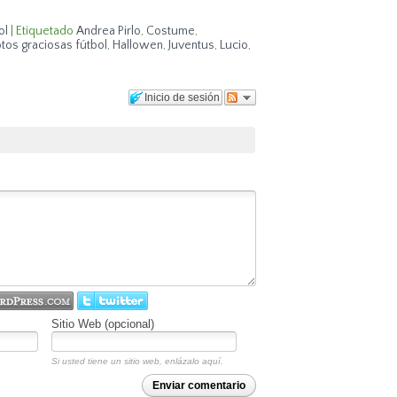
ol
|
Etiquetado
Andrea Pirlo
,
Costume
,
otos graciosas fútbol
,
Hallowen
,
Juventus
,
Lucio
,
Inicio de sesión
Sitio Web (opcional)
Si usted tiene un sitio web, enlázalo aquí.
Enviar comentario