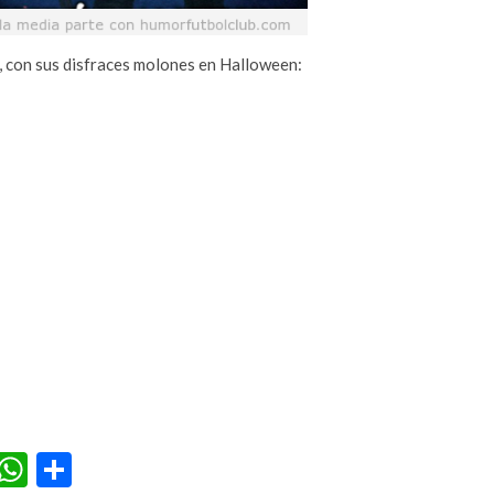
, con sus disfraces molones en Halloween:
r
terest
Tumblr
WhatsApp
Compartir