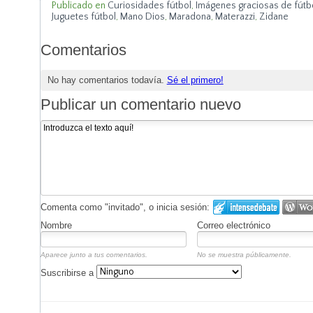
Publicado en
Curiosidades fútbol
,
Imágenes graciosas de fútb
Juguetes fútbol
,
Mano Dios
,
Maradona
,
Materazzi
,
Zidane
Comentarios
No hay comentarios todavía.
Sé el primero!
Publicar un comentario nuevo
Comenta como "invitado", o inicia sesión:
Nombre
Correo electrónico
Aparece junto a tus comentarios.
No se muestra públicamente.
Suscribirse a