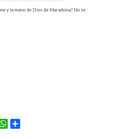
dane y la mano de Dios de Maradona? No se
r
terest
Tumblr
WhatsApp
Compartir