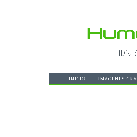
¡Div
INICIO
IMÁGENES GRA