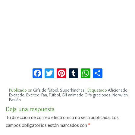
Facebook
Twitter
Pinterest
Tumblr
WhatsApp
Compar
Publicado en
Gifs de fútbol
,
Superhinchas
|
Etiquetado
Aficionado
,
Excitado
,
Excited
,
Fan
,
Fútbol
,
Gif animado Gifs graciosos
,
Norwich
,
Pasión
Deja una respuesta
Tu dirección de correo electrónico no será publicada.
Los
campos obligatorios están marcados con
*