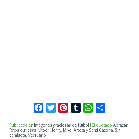
Facebook
Twitter
Pinterest
Tumblr
WhatsApp
Compar
Publicado en
Imágenes graciosas de fútbol
|
Etiquetado
Abrazar
,
Fotos curiosas fútbol
,
Henry
,
Mikel Arteta y Santi Cazorla
,
Sin
camiseta
,
Vestuario