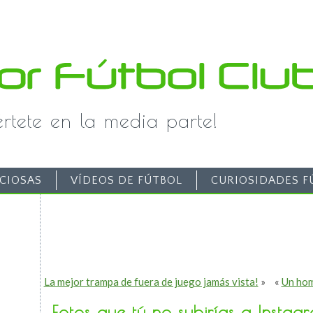
iértete en la media parte!
CIOSAS
VÍDEOS DE FÚTBOL
CURIOSIDADES F
La mejor trampa de fuera de juego jamás vista!
»
«
Un hom
Fotos que tú no subirías a Instag