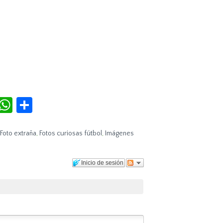
r
terest
Tumblr
WhatsApp
Compartir
Foto extraña
,
Fotos curiosas fútbol
,
Imágenes
Inicio de sesión