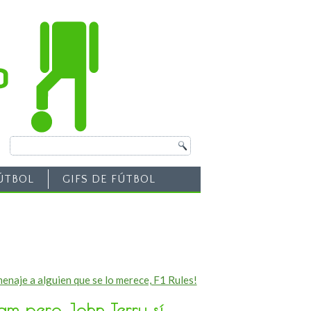
ÚTBOL
GIFS DE FÚTBOL
enaje a alguien que se lo merece, F1 Rules!
ram pero John Terry sí