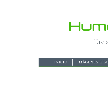
¡Div
INICIO
IMÁGENES GRA