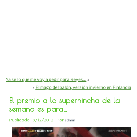
Ya se lo que me voy a pedir para Reyes…
»
«
El mago del balón, versión invierno en Finlandia
El premio a la superhincha de la
semana es para…
Publicado
19/12/2012
|
Por
admin