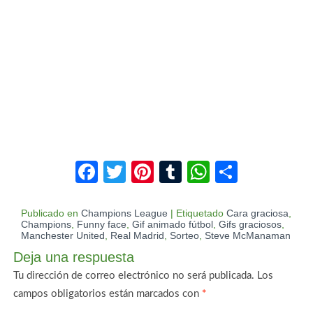
Facebook
Twitter
Pinterest
Tumblr
WhatsAp
Compar
Publicado en
Champions League
|
Etiquetado
Cara graciosa
,
Champions
,
Funny face
,
Gif animado fútbol
,
Gifs graciosos
,
Manchester United
,
Real Madrid
,
Sorteo
,
Steve McManaman
Deja una respuesta
Tu dirección de correo electrónico no será publicada.
Los
campos obligatorios están marcados con
*