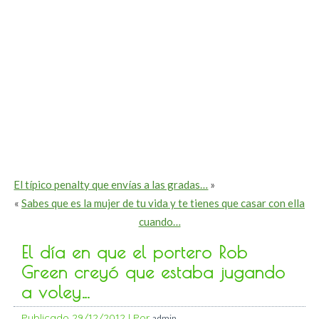
El típico penalty que envías a las gradas…
»
«
Sabes que es la mujer de tu vida y te tienes que casar con ella
cuando…
El día en que el portero Rob
Green creyó que estaba jugando
a voley…
Publicado
29/12/2012
|
Por
admin