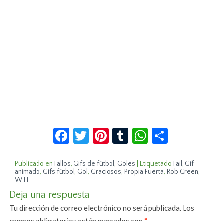
Facebook
Twitter
Pinterest
Tumblr
WhatsApp
Compar
Publicado en
Fallos
,
Gifs de fútbol
,
Goles
|
Etiquetado
Fail
,
Gif
animado
,
Gifs fútbol
,
Gol
,
Graciosos
,
Propia Puerta
,
Rob Green
,
WTF
Deja una respuesta
Tu dirección de correo electrónico no será publicada.
Los
campos obligatorios están marcados con
*