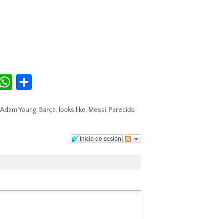
r
terest
Tumblr
WhatsApp
Compartir
Adam Young
,
Barça
,
looks like
,
Messi
,
Parecido
Inicio de sesión