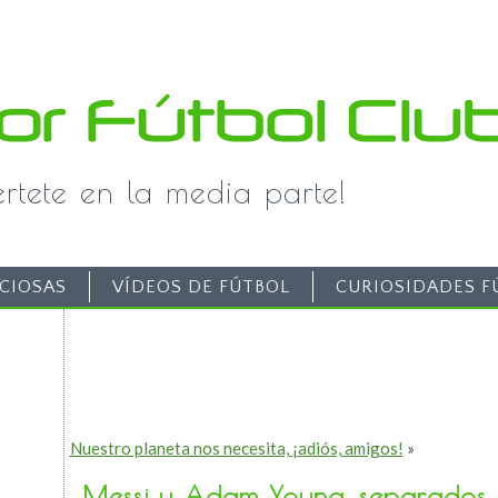
iértete en la media parte!
CIOSAS
VÍDEOS DE FÚTBOL
CURIOSIDADES F
Nuestro planeta nos necesita, ¡adiós, amigos!
»
Messi y Adam Young, separados 