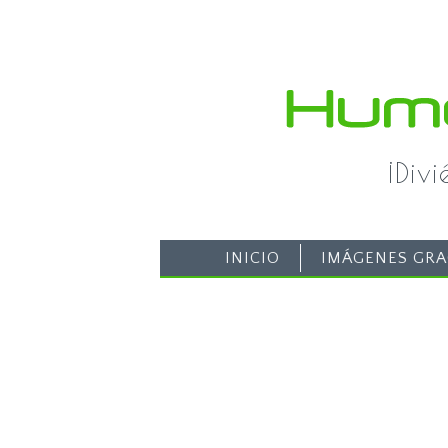
¡Div
INICIO
IMÁGENES GRA