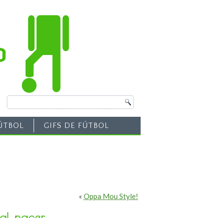
ÚTBOL
GIFS DE FÚTBOL
«
Oppa Mou Style!
al nacer