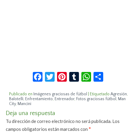
Facebook
Twitter
Pinterest
Tumblr
WhatsApp
Compar
Publicado en
Imágenes graciosas de fútbol
|
Etiquetado
Agresión
,
Balotelli
,
Enfrentamiento
,
Entrenador
,
Fotos graciosas fútbol
,
Man
City
,
Mancini
Deja una respuesta
Tu dirección de correo electrónico no será publicada.
Los
campos obligatorios están marcados con
*