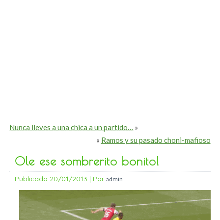
Nunca lleves a una chica a un partido…
»
«
Ramos y su pasado choni-mafioso
Ole ese sombrerito bonito!
Publicado
20/01/2013
|
Por
admin