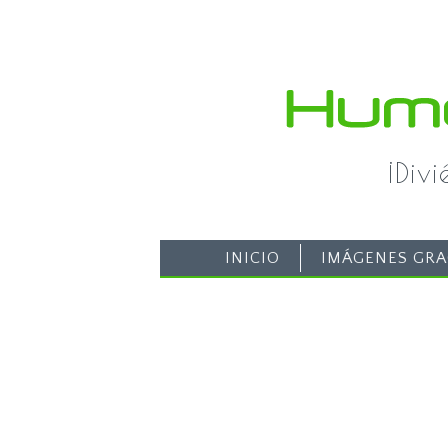
¡Div
INICIO
IMÁGENES GRA