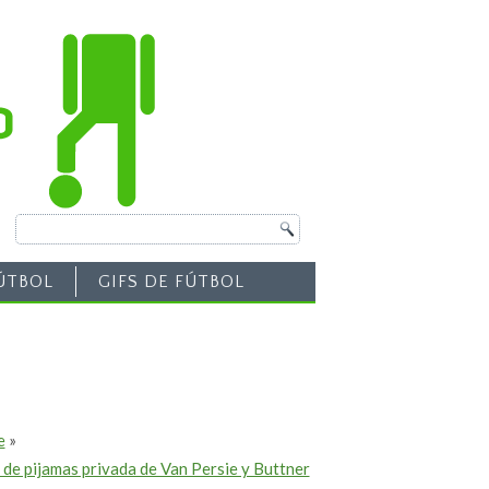
ÚTBOL
GIFS DE FÚTBOL
e
»
a de pijamas privada de Van Persie y Buttner