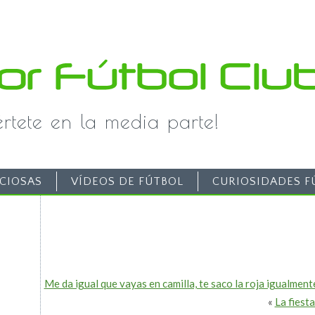
iértete en la media parte!
CIOSAS
VÍDEOS DE FÚTBOL
CURIOSIDADES F
Me da igual que vayas en camilla, te saco la roja igualment
«
La fiest