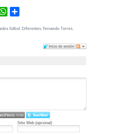
r
terest
Tumblr
WhatsApp
Compartir
ades fútbol
,
Diferentes
,
Fernando Torres
,
Inicio de sesión
Sitio Web (opcional)