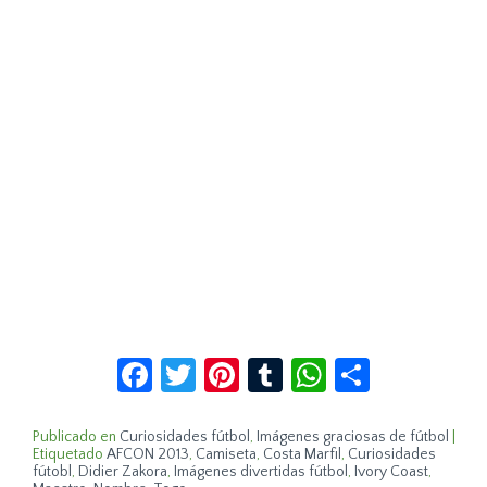
Facebook
Twitter
Pinterest
Tumblr
WhatsApp
Compar
Publicado en
Curiosidades fútbol
,
Imágenes graciosas de fútbol
|
Etiquetado
AFCON 2013
,
Camiseta
,
Costa Marfil
,
Curiosidades
fútobl
,
Didier Zakora
,
Imágenes divertidas fútbol
,
Ivory Coast
,