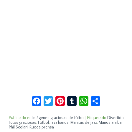
Facebook
Twitter
Pinterest
Tumblr
WhatsApp
Compar
Publicado en
Imágenes graciosas de fútbol
|
Etiquetado
Divertido
,
Fotos graciosas
,
Fútbol
,
Jazz hands
,
Manitas de jazz
,
Manos arriba
,
Phil Scolari
,
Rueda prensa