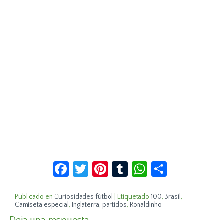
Facebook
Twitter
Pinterest
Tumblr
WhatsApp
Compar
Publicado en
Curiosidades fútbol
|
Etiquetado
100
,
Brasil
,
Camiseta especial
,
Inglaterra
,
partidos
,
Ronaldinho
Deja una respuesta