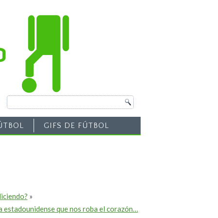
ÚTBOL
GIFS DE FÚTBOL
diciendo?
»
a estadounidense que nos roba el corazón…