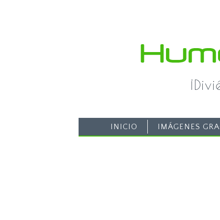
¡Div
INICIO
IMÁGENES GRA