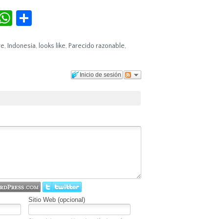
r
terest
Tumblr
WhatsApp
Compartir
re
,
Indonesia
,
looks like
,
Parecido razonable
,
Inicio de sesión
Sitio Web (opcional)