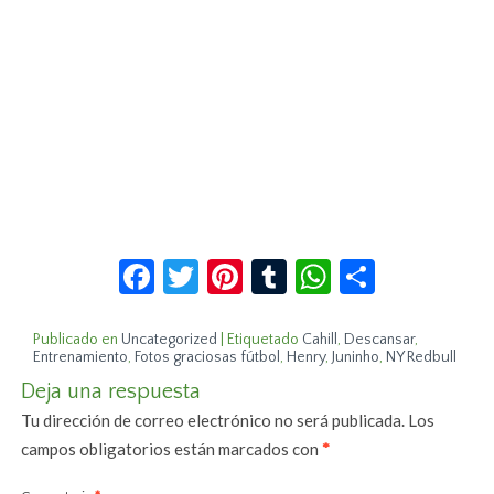
Facebook
Twitter
Pinterest
Tumblr
WhatsApp
Compar
Publicado en
Uncategorized
|
Etiquetado
Cahill
,
Descansar
,
Entrenamiento
,
Fotos graciosas fútbol
,
Henry
,
Juninho
,
NY Redbull
Deja una respuesta
Tu dirección de correo electrónico no será publicada.
Los
campos obligatorios están marcados con
*