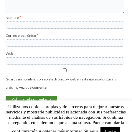
Nombre
*
Correo electrónico
*
Web
Guarda mi nombre, correo electrónico y web en este navegador para la
próxima vez que comente.
Utilizamos cookies propias y de terceros para mejorar nuestros
servicios y mostrarle publicidad relacionada con sus preferencias
mediante el análisis de sus hábitos de navegación. Si continua
Sobre Humor Fútbol Club | Aviso legal |
Contacto
navegando, consideramos que acepta su uso. Puede cambiar la
configuración u obtener más información
aquí
.
Aceptar