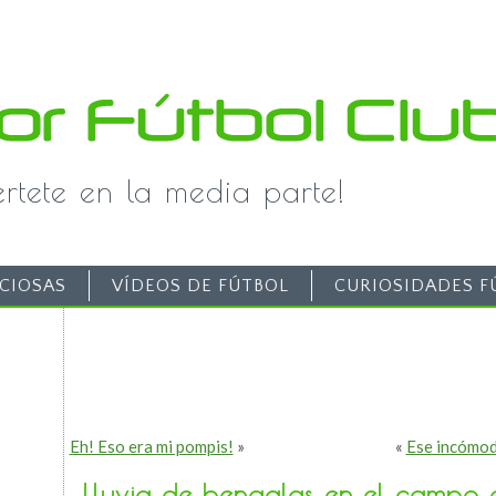
iértete en la media parte!
CIOSAS
VÍDEOS DE FÚTBOL
CURIOSIDADES F
Eh! Eso era mi pompis!
»
«
Ese incómod
Lluvia de bengalas en el campo 