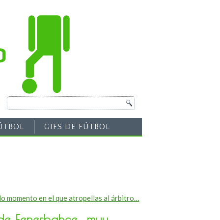
ÚTBOL
GIFS DE FÚTBOL
o momento en el que atropellas al árbitro…
de Fenerbahce.. muy