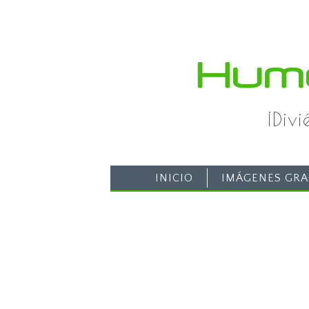
¡Div
INICIO
IMÁGENES GRA