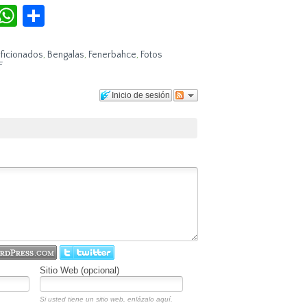
r
terest
Tumblr
WhatsApp
Compartir
ficionados
,
Bengalas
,
Fenerbahce
,
Fotos
F
Inicio de sesión
Sitio Web (opcional)
Si usted tiene un sitio web, enlázalo aquí.