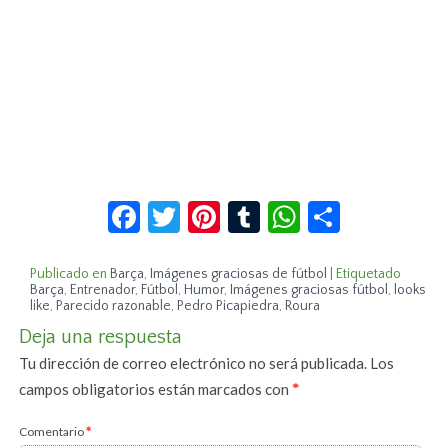
Facebook
Twitter
Pinterest
Tumblr
WhatsApp
Compar
Publicado en
Barça
,
Imágenes graciosas de fútbol
|
Etiquetado
Barça
,
Entrenador
,
Fútbol
,
Humor
,
Imágenes graciosas fútbol
,
looks
like
,
Parecido razonable
,
Pedro Picapiedra
,
Roura
Deja una respuesta
Tu dirección de correo electrónico no será publicada.
Los
campos obligatorios están marcados con
*
Comentario
*