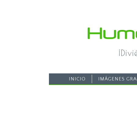
¡Div
INICIO
IMÁGENES GRA