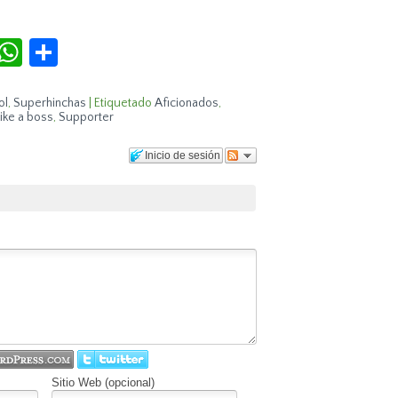
r
terest
Tumblr
WhatsApp
Compartir
ol
,
Superhinchas
|
Etiquetado
Aficionados
,
ike a boss
,
Supporter
Inicio de sesión
Sitio Web (opcional)