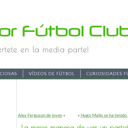
iértete en la media parte!
CIOSAS
VÍDEOS DE FÚTBOL
CURIOSIDADES F
Alex Ferguson de joven
»
«
Hugo Mallo se ha tenido 
La mejor manera de ver un partido