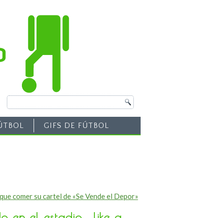
ÚTBOL
GIFS DE FÚTBOL
que comer su cartel de «Se Vende el Depor»
 en el estadio… like a