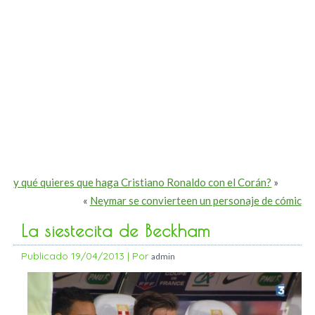
y qué quieres que haga Cristiano Ronaldo con el Corán?
»
«
Neymar se convierteen un personaje de cómic
La siestecita de Beckham
Publicado
19/04/2013
|
Por
admin