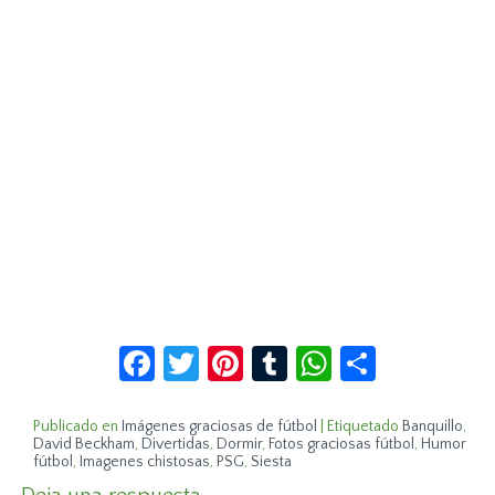
Facebook
Twitter
Pinterest
Tumblr
WhatsApp
Compar
Publicado en
Imágenes graciosas de fútbol
|
Etiquetado
Banquillo
,
David Beckham
,
Divertidas
,
Dormir
,
Fotos graciosas fútbol
,
Humor
fútbol
,
Imagenes chistosas
,
PSG
,
Siesta