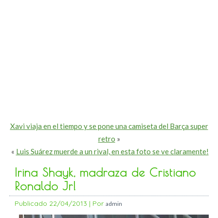
Xavi viaja en el tiempo y se pone una camiseta del Barça super
retro
»
«
Luis Suárez muerde a un rival, en esta foto se ve claramente!
Irina Shayk, madraza de Cristiano
Ronaldo Jr!
Publicado
22/04/2013
|
Por
admin