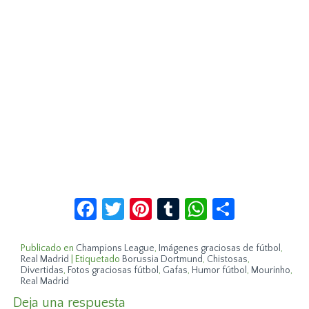
Facebook
Twitter
Pinterest
Tumblr
WhatsApp
Compar
Publicado en
Champions League
,
Imágenes graciosas de fútbol
,
Real Madrid
|
Etiquetado
Borussia Dortmund
,
Chistosas
,
Divertidas
,
Fotos graciosas fútbol
,
Gafas
,
Humor fútbol
,
Mourinho
,
Real Madrid
Deja una respuesta