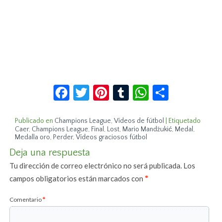
Facebook
Twitter
Pinterest
Tumblr
WhatsApp
Compar
Publicado en
Champions League
,
Vídeos de fútbol
|
Etiquetado
Caer
,
Champions League
,
Final
,
Lost
,
Mario Mandžukić
,
Medal
,
Medalla oro
,
Perder
,
Vídeos graciosos fútbol
Deja una respuesta
Tu dirección de correo electrónico no será publicada.
Los
campos obligatorios están marcados con
*
Comentario
*