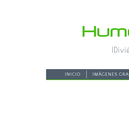
¡Div
INICIO
IMÁGENES GRA