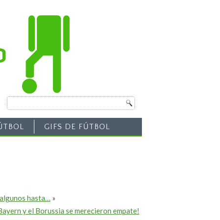
ÚTBOL
GIFS DE FÚTBOL
y algunos hasta…
»
 Bayern y el Borussia se merecieron empate!