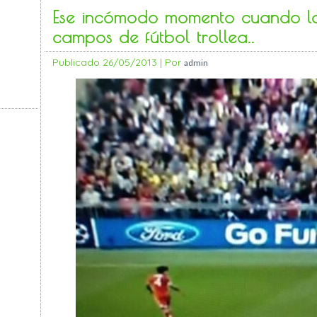
Ese incómodo momento cuando la
campos de fútbol trollea..
Publicado
26/05/2013
|
Por
admin