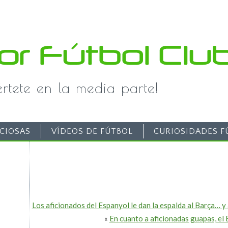
iértete en la media parte!
CIOSAS
VÍDEOS DE FÚTBOL
CURIOSIDADES F
Los aficionados del Espanyol le dan la espalda al Barça… 
«
En cuanto a aficionadas guapas, el