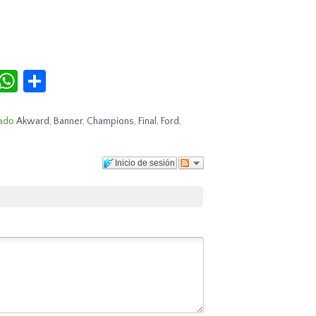
r
terest
Tumblr
WhatsApp
Compartir
ado
Akward
,
Banner
,
Champions
,
Final
,
Ford
,
Inicio de sesión