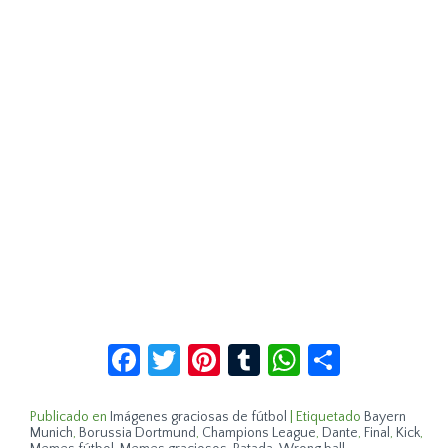
Facebook
Twitter
Pinterest
Tumblr
WhatsApp
Compar
Publicado en
Imágenes graciosas de fútbol
|
Etiquetado
Bayern
Munich
,
Borussia Dortmund
,
Champions League
,
Dante
,
Final
,
Kick
,