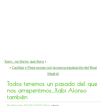
Xavi… no llores, que lloro
»
«
Casillas y Pepe posan con la nueva equipación del Real
Madrid
Todos tenemos un pasado del que
nos arrepentimos…Xabi Alonso
también
Publicado
31/05/2013
|
Por
admin