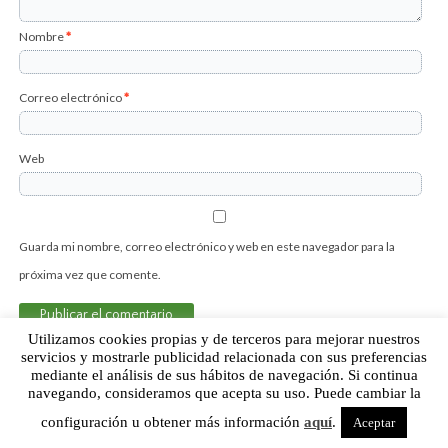
Nombre
*
Correo electrónico
*
Web
Guarda mi nombre, correo electrónico y web en este navegador para la
próxima vez que comente.
Utilizamos cookies propias y de terceros para mejorar nuestros
servicios y mostrarle publicidad relacionada con sus preferencias
mediante el análisis de sus hábitos de navegación. Si continua
Sobre Humor Fútbol Club | Aviso legal |
Contacto
navegando, consideramos que acepta su uso. Puede cambiar la
configuración u obtener más información
aquí
.
Aceptar
Humor Fútbol Club © 2015. Todos los derechos reservados