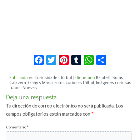
Facebook
Twitter
Pinterest
Tumblr
WhatsApp
Compar
Publicado en
Curiosidades fútbol
|
Etiquetado
Balotelli
,
Botas
,
Calavera
,
Fanny y Mario
,
Fotos curiosas fútbol
,
Imágenes curiosas
fútbol
,
Nuevas
Deja una respuesta
Tu dirección de correo electrónico no será publicada.
Los
campos obligatorios están marcados con
*
Comentario
*